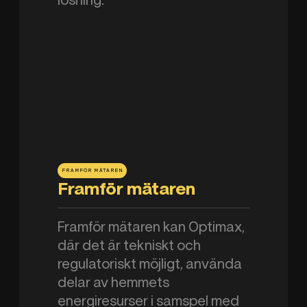
lösning.
01
Data
connected
FRAMFÖR MÄTAREN
Framför mätaren
Framför mätaren kan Optimax,
där det är tekniskt och
regulatoriskt möjligt, använda
delar av hemmets
energiresurser i samspel med