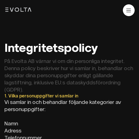
Integritetspolicy
På Evolta AB värnar vi om din personliga integritet.
Denna policy beskriver hur vi samlar in, behandlar och
skyddar dina personuppgifter enligt gällande
lagstiftning, inklusive EU:s dataskyddsförordning
(GDPR).
1. Vilka personuppgifter vi samlar in
Vi samlar in och behandlar följande kategorier av
personuppgifter:
Namn
Adress
Telefonnummer